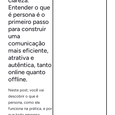
clareza.
Entender o que
é persona é o
primeiro passo
para construir
uma
O que postar no
Instagram do seu
comunicação
negócio? 20 ideias
mais eficiente,
que funcionam de
verdade
atrativa e
autêntica, tanto
online quanto
offline.
Neste post, você vai
descobrir o que é
persona, como ela
funciona na prática, e por
que toda empresa